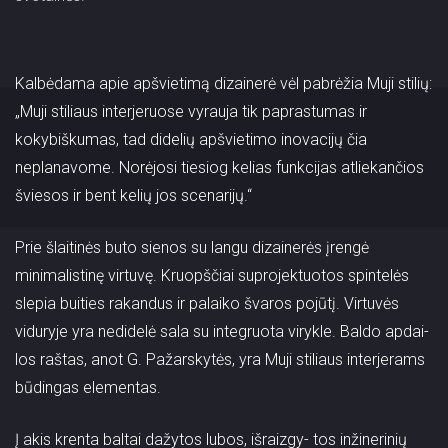
Kalbėdama apie apšvietimą dizainerė vėl pabrėžia Muji stilių:
„Muji stiliaus interjeruose vyrauja tik paprastumas ir
kokybiškumas, tad didelių apšvietimo inovacijų čia
neplanavome. Norėjosi tiesiog kelias funkcijas atliekančios
šviesos ir bent kelių jos scenarijų.“
Prie šlaitinės buto sienos su langu dizainerės įrengė
minimalistinę virtuvę. Kruopščiai suprojektuotos spintelės
slepia buities rakandus ir palaiko švaros pojūtį. Virtuvės
viduryje yra nedidelė sala su integruota virykle. Baldo apdai-
los raštas, anot G. Pažarskytės, yra Muji stiliaus interjerams
būdingas elementas.
Į akis krenta baltai dažytos lubos, išraizgy- tos inžinerinių