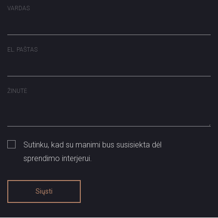
VARDAS
EL. PAŠTAS
ŽINUTĖ
Sutinku, kad su manimi bus susisiekta dėl
sprendimo interjerui.
Siųsti