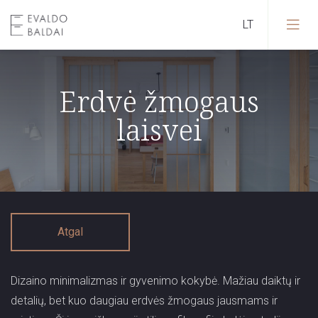
Erdvė žmogaus
laisvei
Atgal
Dizaino minimalizmas ir gyvenimo kokybė. Mažiau daiktų ir
detalių, bet kuo daugiau erdvės žmogaus jausmams ir