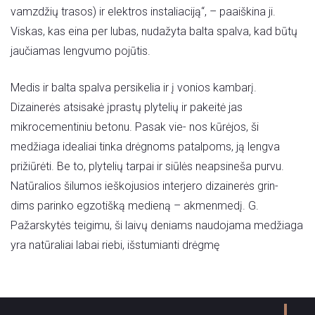
vamzdžių trasos) ir elektros instaliaciją“, – paaiškina ji.
Viskas, kas eina per lubas, nudažyta balta spalva, kad būtų
jaučiamas lengvumo pojūtis.
Medis ir balta spalva persikelia ir į vonios kambarį.
Dizainerės atsisakė įprastų plytelių ir pakeitė jas
mikrocementiniu betonu. Pasak vie- nos kūrėjos, ši
medžiaga idealiai tinka drėgnoms patalpoms, ją lengva
prižiūrėti. Be to, plytelių tarpai ir siūlės neapsineša purvu.
Natūralios šilumos ieškojusios interjero dizainerės grin-
dims parinko egzotišką medieną – akmenmedį. G.
Pažarskytės teigimu, ši laivų deniams naudojama medžiaga
yra natūraliai labai riebi, išstumianti drėgmę