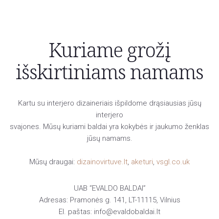
Kuriame grožį
išskirtiniams namams
Kartu su interjero dizaineriais išpildome drąsiausias jūsų
interjero
svajones. Mūsų kuriami baldai yra kokybės ir jaukumo ženklas
jūsų namams.
Mūsų draugai:
dizainovirtuve.lt
,
aketuri
,
vsgl.co.uk
UAB “EVALDO BALDAI”
Adresas: Pramonės g. 141, LT-11115, Vilnius
El. paštas: info@evaldobaldai.lt