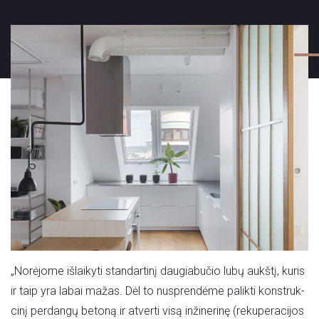
„Norėjome išlaikyti standartinį daugiabučio lubų aukštį, kuris
ir taip yra labai mažas. Dėl to nusprendėme palikti konstruk-
cinį perdangų betoną ir atverti visą inžinerinę (rekuperacijos