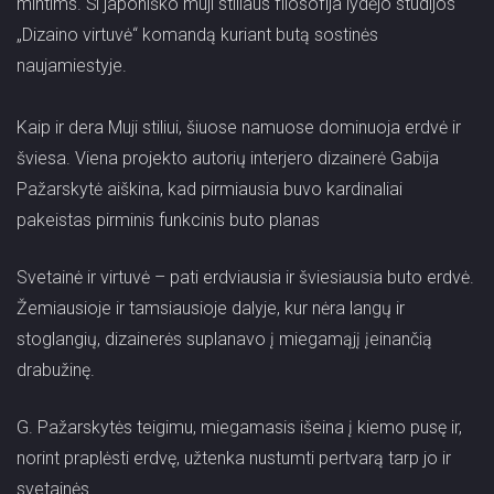
mintims. Ši japoniško muji stiliaus filosofija lydėjo studijos
„Dizaino virtuvė“ komandą kuriant butą sostinės
naujamiestyje.
Kaip ir dera Muji stiliui, šiuose namuose dominuoja erdvė ir
šviesa. Viena projekto autorių interjero dizainerė Gabija
Pažarskytė aiškina, kad pirmiausia buvo kardinaliai
pakeistas pirminis funkcinis buto planas
Svetainė ir virtuvė – pati erdviausia ir šviesiausia buto erdvė.
Žemiausioje ir tamsiausioje dalyje, kur nėra langų ir
stoglangių, dizainerės suplanavo į miegamąjį įeinančią
drabužinę.
G. Pažarskytės teigimu, miegamasis išeina į kiemo pusę ir,
norint praplėsti erdvę, užtenka nustumti pertvarą tarp jo ir
svetainės.