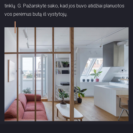
tinklų. G. Pažarskytė sako, kad jos buvo atidžiai planuotos
vos perėmus butą iš vystytojų.